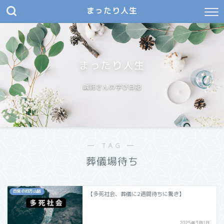
まったり人生
まったり人生
嘱託さんの学び日記
― TAG ―
葬儀場待ち
日常の四方山話
【多死社会、葬儀に2週間待ちに驚き】
2025年3月1日