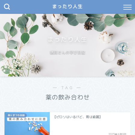
まったり人生
まったり人生
嘱託さんの学び日記
― TAG ―
薬の飲み合わせ
体にまつわる話
【ピロリはいるけど、胃は綺麗】
2023年6月9日