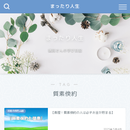
まったり人生
まったり人生
嘱託さんの学び日記
― TAG ―
質素倹約
日常の四方山話
【真理！質素倹約の人は必ずお金が貯まる】
2025年5月4日