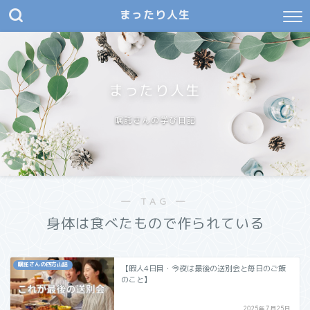
まったり人生
まったり人生
嘱託さんの学び日記
― TAG ―
身体は食べたもので作られている
嘱託さんの四方山話
【暇人4日目・今夜は最後の送別会と毎日のご飯
のこと】
2025年7月25日