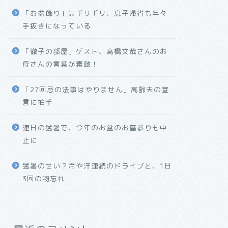
「お盆飾り」はギリギリ、息子帰省も年々
手抜きになっている
「徹子の部屋」ゲスト、高橋文哉さんのお
母さんの言葉が素敵！
「27回忌の法事はやりません」高齢夫の宣
言に拍手
連日の猛暑で、今年のお盆のお墓参りも中
止に
猛暑のせい？冷や汗連続のドライブと、1日
3回の物忘れ