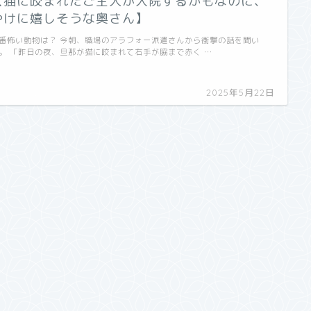
【猫に咬まれたご主人が入院するかもなのに、
やけに嬉しそうな奥さん】
番怖い動物は？ 今朝、職場のアラフォー派遣さんから衝撃の話を聞い
。 「昨日の夜、旦那が猫に咬まれて右手が脇まで赤く …
2025年5月22日