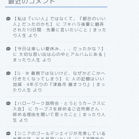
最近のコメント
【私は『いい人』ではなくて、『都合のいい
人』だったのかも】
に
フキハラ後輩に翻弄
された10日間・先輩に言いたいこと｜まった
り人生
より
【今日は楽しい夏休み、、、だったかな？】
に
大切な思い出は心の中とアルバムにある｜
まったり人生
より
【G・W 義務ではないけど、なぜかどこかへ
行きたくなってしまう】
に
人の記憶はいい
加減・4年ぶりの『津島市 藤まつり』｜まっ
たり人生
より
【ハローワーク説明会・とうとうカーブスに
入会】
に
カーブスを辞めるご近所奥さん・
辞める理由を聞いて思ったこと｜まったり人
生
より
【シニアのゴールデンエイジが充実している
先輩の話・私も見習いたい】
に
【退職後の