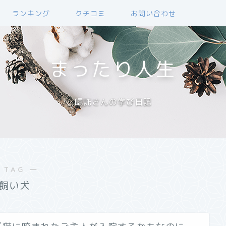
ランキング
クチコミ
お問い合わせ
まったり人生
嘱託さんの学び日記
 TAG ―
飼い犬