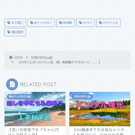
五木寛之
捨てられない
断捨離
片付け
片付け上手
遺品整理
HOME
日常の四方山話
【片付け上手になりたい私・続／断捨離ができなくて、、、】
RELATED POST
嘱託さんの四方山話
日常の四方山話
【若い女性部下を『ちゃん付
【60歳過ぎても元気なメンタ
け』で呼ぶ上司】
ルを保つには、なかなかの努