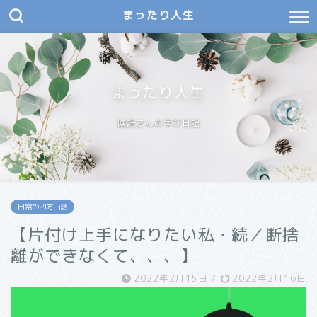
まったり人生
まったり人生
嘱託さんの学び日記
日常の四方山話
【片付け上手になりたい私・続／断捨
離ができなくて、、、】
2022年2月15日
/
2022年2月16日