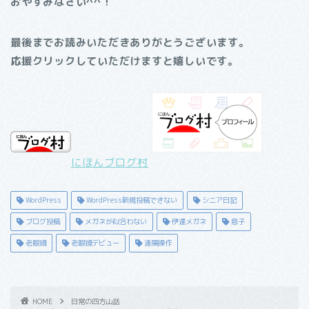
おやすみなさい^^！
最後までお読みいただきありがとうございます。
応援クリックしていただけますと嬉しいです。
にほんブログ村
WordPress
WordPress新規投稿できない
シニア日記
ブログ投稿
メガネが似合わない
伊達メガネ
息子
老眼鏡
老眼鏡デビュー
遠隔操作
HOME
日常の四方山話