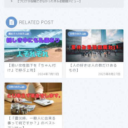
【ブログが投稿できなかった件＆老眼鏡デビュー】
RELATED POST
嘱託さんの四方山話
日常の四方山話
【若い女性部下を『ちゃん付
【人の好きは人の数だけある
け』で呼ぶ上司】
もの】
2024年7月11日
2023年8月27日
日常の四方山話
【『震災時、一般人に出来る
事って何ですか？』のベスト
アンサー】