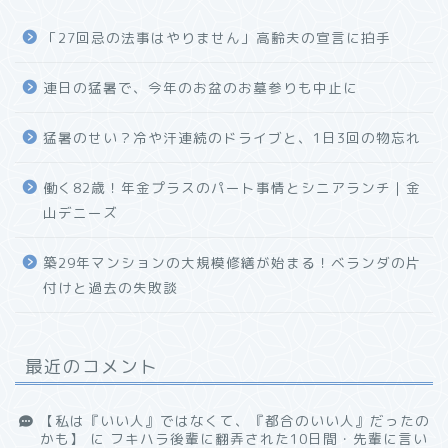
「27回忌の法事はやりません」高齢夫の宣言に拍手
連日の猛暑で、今年のお盆のお墓参りも中止に
猛暑のせい？冷や汗連続のドライブと、1日3回の物忘れ
働く82歳！年金プラスのパート事情とシニアランチ｜金
山デニーズ
築29年マンションの大規模修繕が始まる！ベランダの片
付けと過去の失敗談
最近のコメント
【私は『いい人』ではなくて、『都合のいい人』だったの
かも】
に
フキハラ後輩に翻弄された10日間・先輩に言い