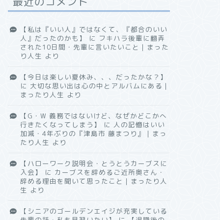
最近のコメント
【私は『いい人』ではなくて、『都合のいい
人』だったのかも】
に
フキハラ後輩に翻弄
された10日間・先輩に言いたいこと｜まった
り人生
より
【今日は楽しい夏休み、、、だったかな？】
に
大切な思い出は心の中とアルバムにある｜
まったり人生
より
【G・W 義務ではないけど、なぜかどこかへ
行きたくなってしまう】
に
人の記憶はいい
加減・4年ぶりの『津島市 藤まつり』｜まっ
たり人生
より
【ハローワーク説明会・とうとうカーブスに
入会】
に
カーブスを辞めるご近所奥さん・
辞める理由を聞いて思ったこと｜まったり人
生
より
【シニアのゴールデンエイジが充実している
先輩の話・私も見習いたい】
に
【退職後の