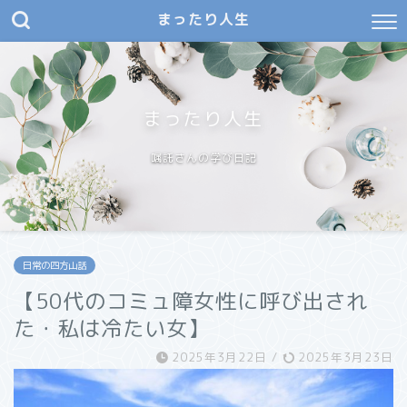
まったり人生
まったり人生
嘱託さんの学び日記
日常の四方山話
【50代のコミュ障女性に呼び出され
た・私は冷たい女】
2025年3月22日
/
2025年3月23日