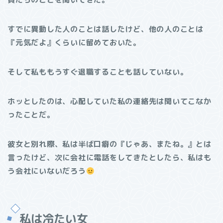
すでに異動した人のことは話したけど、他の人のことは
『元気だよ』くらいに留めておいた。
そして私ももうすぐ退職することも話していない。
ホッとしたのは、心配していた私の連絡先は聞いてこなか
ったことだ。
彼女と別れ際、私は半ば口癖の『じゃあ、またね。』とは
言ったけど、次に会社に電話をしてきたとしたら、私はも
う会社にいないだろう
私は冷たい女