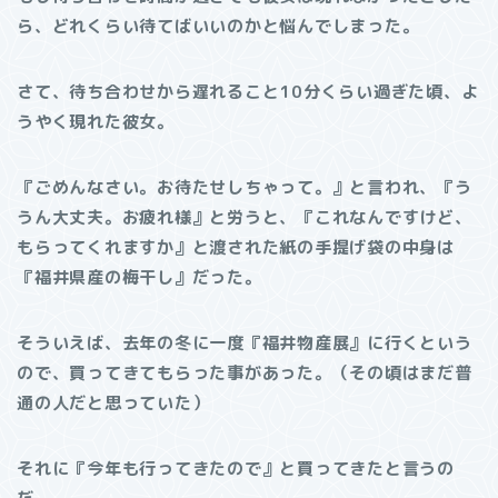
ら、どれくらい待てばいいのかと悩んでしまった。
さて、待ち合わせから遅れること10分くらい過ぎた頃、よ
うやく現れた彼女。
『ごめんなさい。お待たせしちゃって。』と言われ、『う
うん大丈夫。お疲れ様』と労うと、『これなんですけど、
もらってくれますか』と渡された紙の手提げ袋の中身は
『福井県産の梅干し』だった。
そういえば、去年の冬に一度『福井物産展』に行くという
ので、買ってきてもらった事があった。（その頃はまだ普
通の人だと思っていた）
それに『今年も行ってきたので』と買ってきたと言うの