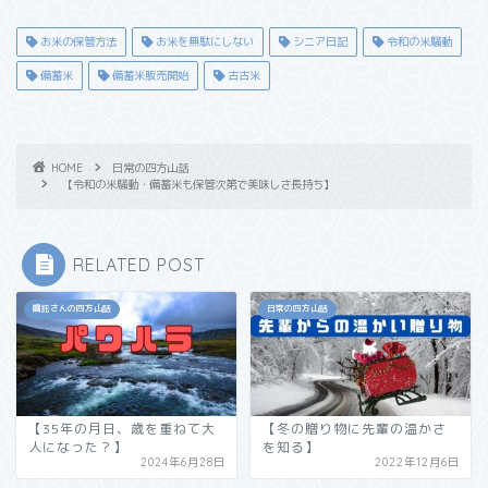
お米の保管方法
お米を無駄にしない
シニア日記
令和の米騒動
備蓄米
備蓄米販売開始
古古米
HOME
日常の四方山話
【令和の米騒動・備蓄米も保管次第で美味しさ長持ち】
RELATED POST
嘱託さんの四方山話
日常の四方山話
【35年の月日、歳を重ねて大
【冬の贈り物に先輩の温かさ
人になった？】
を知る】
2024年6月28日
2022年12月6日