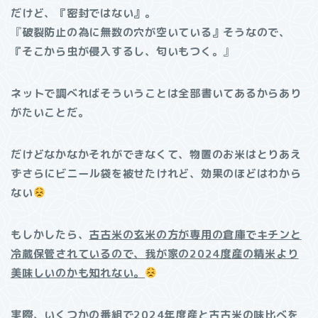
だけど、『密封ではない』。
『
破裂防止の為に無数の穴が空いている』そうなので、
『そこから虫が侵入するし、匂いもつく。
』
ネットで調べればそういうことは全部書いてあるからあり
がたいことだ。
だけどなかなかそれができなくて、物置のお米はとりあえ
ずさらにビニール袋を被せたけれど、効果のほどはわから
ない
もしかしたら、
古古米の玄米の方が専用の倉庫でキチンと
冷蔵保管されているので、我が家の2024度産の精米より
美味しいのかも知れない。
実際、いくつかの番組で2024年度産と古古米の味比べを