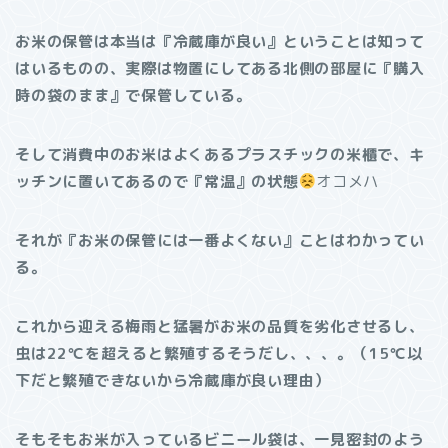
お米の保管は本当は『冷蔵庫が良い』ということは知って
はいるものの、実際は物置にしてある北側の部屋に『
購入
時の袋のまま』で保管している。
そして消費中のお米はよくあるプラスチックの米櫃で、キ
ッチンに置いてあるので『常温』の状態
オコメハ
それが『お米の保管には一番よくない』ことはわかってい
る。
これから迎える梅雨と猛暑がお米の品質を劣化させるし、
虫は22℃を超えると繁殖するそうだし、、、。（15℃以
下だと繁殖できないから冷蔵庫が良い理由）
そもそもお米が入っているビニール袋は、一見密封のよう