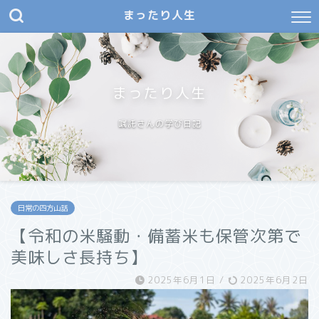
まったり人生
まったり人生
嘱託さんの学び日記
日常の四方山話
【令和の米騒動・備蓄米も保管次第で
美味しさ長持ち】
2025年6月1日
/
2025年6月2日