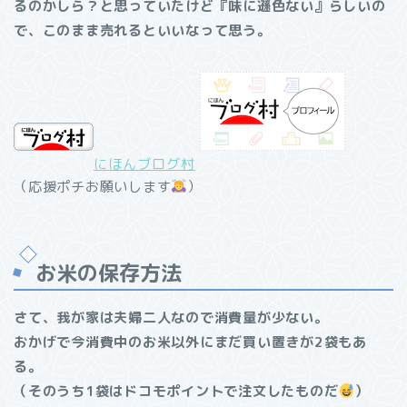
るのかしら？と思っていたけど『味に遜色ない』らしいの
で、このまま売れるといいなって思う。
にほんブログ村
（応援ポチお願いします
）
お米の保存方法
さて、我が家は夫婦二人なので消費量が少ない。
おかげで今消費中のお米以外にまだ買い置きが2袋もあ
る。
（そのうち1袋はドコモポイントで注文したものだ
）