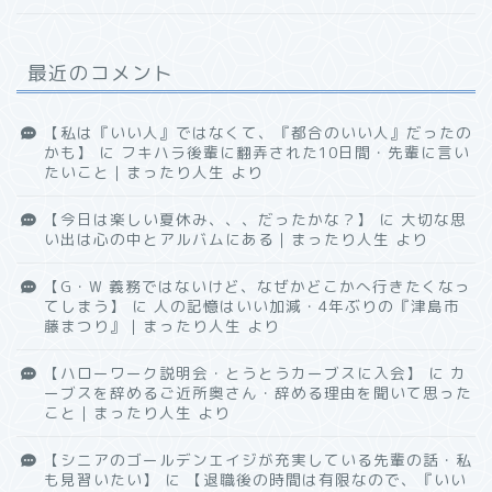
最近のコメント
【私は『いい人』ではなくて、『都合のいい人』だったの
かも】
に
フキハラ後輩に翻弄された10日間・先輩に言い
たいこと｜まったり人生
より
【今日は楽しい夏休み、、、だったかな？】
に
大切な思
い出は心の中とアルバムにある｜まったり人生
より
【G・W 義務ではないけど、なぜかどこかへ行きたくなっ
てしまう】
に
人の記憶はいい加減・4年ぶりの『津島市
藤まつり』｜まったり人生
より
【ハローワーク説明会・とうとうカーブスに入会】
に
カ
ーブスを辞めるご近所奥さん・辞める理由を聞いて思った
こと｜まったり人生
より
【シニアのゴールデンエイジが充実している先輩の話・私
も見習いたい】
に
【退職後の時間は有限なので、『いい