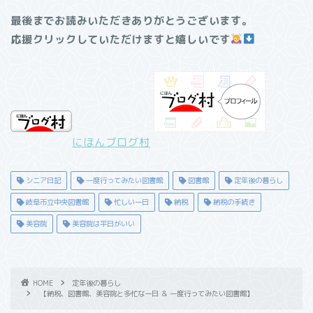
最後までお読みいただきありがとうございます。
応援クリックしていただけますと嬉しいです
にほんブログ村
シニア日記
一度行ってみたい図書館
図書館
定年後の暮らし
岐阜市立中央図書館
忙しい一日
納税
納税の手続き
美容院
美容院は平日がいい
HOME
定年後の暮らし
【納税、図書館、美容院と多忙な一日 ＆ 一度行ってみたい図書館】