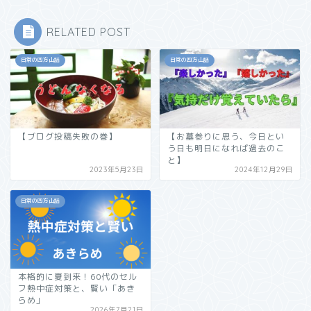
RELATED POST
日常の四方山話
日常の四方山話
【ブログ投稿失敗の巻】
【お墓参りに思う、今日とい
う日も明日になれば過去のこ
と】
2023年5月23日
2024年12月29日
日常の四方山話
本格的に夏到来！60代のセル
フ熱中症対策と、賢い「あき
らめ」
2026年7月21日