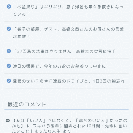
「お盆飾り」はギリギリ、息子帰省も年々手抜きになっ
ている
「徹子の部屋」ゲスト、高橋文哉さんのお母さんの言葉
が素敵！
「27回忌の法事はやりません」高齢夫の宣言に拍手
連日の猛暑で、今年のお盆のお墓参りも中止に
猛暑のせい？冷や汗連続のドライブと、1日3回の物忘れ
最近のコメント
【私は『いい人』ではなくて、『都合のいい人』だったの
かも】
に
フキハラ後輩に翻弄された10日間・先輩に言い
たいこと｜まったり人生
より