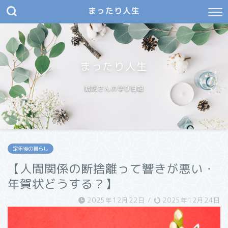
まったり人生
まったり人生
嘱託さんの学び日記
定年後の暮らし
【人間関係の断捨離って響きが悪い・
年賀状どうする？】
2025年12月22日
/
2025年12月24日