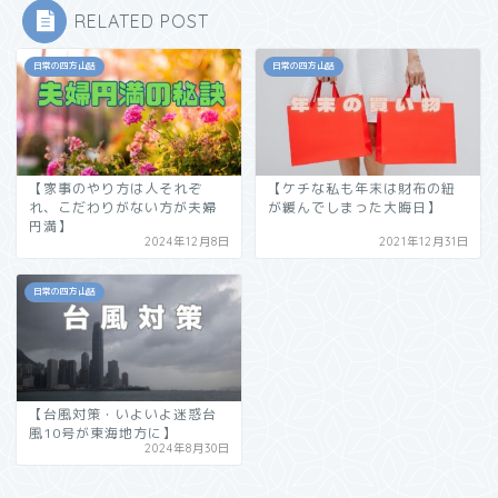
RELATED POST
日常の四方山話
日常の四方山話
【家事のやり方は人それぞ
【ケチな私も年末は財布の紐
れ、こだわりがない方が夫婦
が緩んでしまった大晦日】
円満】
2024年12月8日
2021年12月31日
日常の四方山話
【台風対策・いよいよ迷惑台
風10号が東海地方に】
2024年8月30日