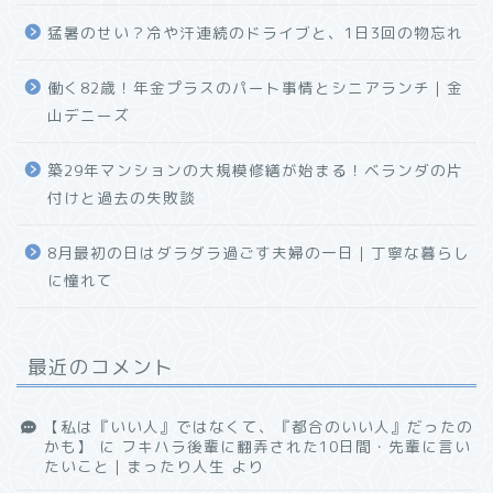
猛暑のせい？冷や汗連続のドライブと、1日3回の物忘れ
働く82歳！年金プラスのパート事情とシニアランチ｜金
山デニーズ
築29年マンションの大規模修繕が始まる！ベランダの片
付けと過去の失敗談
8月最初の日はダラダラ過ごす夫婦の一日｜丁寧な暮らし
に憧れて
最近のコメント
【私は『いい人』ではなくて、『都合のいい人』だったの
かも】
に
フキハラ後輩に翻弄された10日間・先輩に言い
たいこと｜まったり人生
より