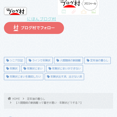
にほんブログ村
シニア日記
ラインで年賀状
人間関係の断捨離
定年後の暮らし
年賀状
年賀状じまい
年賀状じまいができない
年賀状じまいを撤回したい
年賀状出す派、出さない派
HOME
定年後の暮らし
【人間関係の断捨離って響きが悪い・年賀状どうする？】