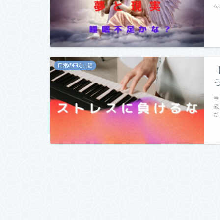
ん
日常の四方山話
今
歳
が