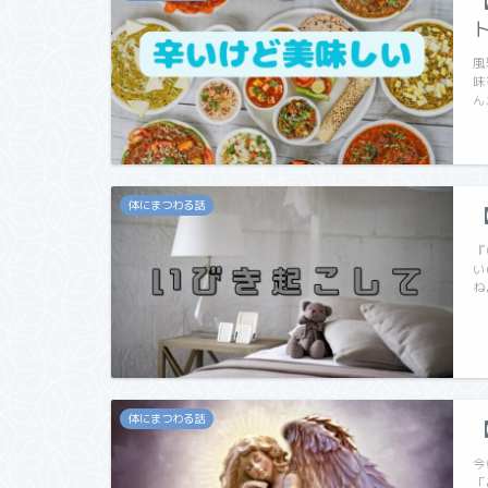
風
味
ん
体にまつわる話
『
い
ね
体にまつわる話
今
「