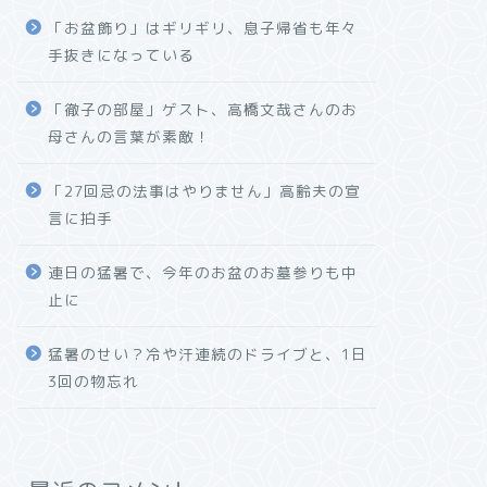
「お盆飾り」はギリギリ、息子帰省も年々
手抜きになっている
「徹子の部屋」ゲスト、高橋文哉さんのお
母さんの言葉が素敵！
「27回忌の法事はやりません」高齢夫の宣
言に拍手
連日の猛暑で、今年のお盆のお墓参りも中
止に
猛暑のせい？冷や汗連続のドライブと、1日
3回の物忘れ