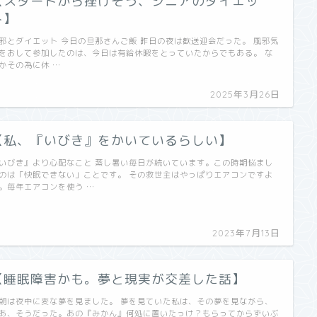
【スタートから挫けそう、シニアのダイエッ
ト】
邪とダイエット 今日の旦那さんご飯 昨日の夜は歓送迎会だった。 風邪気
をおして参加したのは、今日は有給休暇をとっていたからでもある。 な
かその為に休 …
2025年3月26日
【私、『いびき』をかいているらしい】
いびき』より心配なこと 蒸し暑い毎日が続いています。この時期悩まし
のは「快眠できない」ことです。 その救世主はやっぱりエアコンですよ
。毎年エアコンを使う …
2023年7月13日
【睡眠障害かも。夢と現実が交差した話】
朝は夜中に変な夢を見ました。 夢を見ていた私は、その夢を見ながら、
あ、そうだった。あの『みかん』何処に置いたっけ？もらってからずいぶ