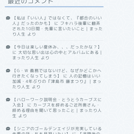
最近のコメント
【私は『いい人』ではなくて、『都合のいい
人』だったのかも】
に
フキハラ後輩に翻弄
された10日間・先輩に言いたいこと｜まった
り人生
より
【今日は楽しい夏休み、、、だったかな？】
に
大切な思い出は心の中とアルバムにある｜
まったり人生
より
【G・W 義務ではないけど、なぜかどこかへ
行きたくなってしまう】
に
人の記憶はいい
加減・4年ぶりの『津島市 藤まつり』｜まっ
たり人生
より
【ハローワーク説明会・とうとうカーブスに
入会】
に
カーブスを辞めるご近所奥さん・
辞める理由を聞いて思ったこと｜まったり人
生
より
【シニアのゴールデンエイジが充実している
先輩の話・私も見習いたい】
に
【退職後の