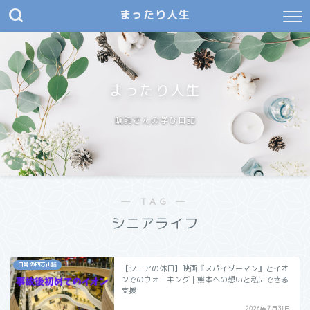
まったり人生
まったり人生
嘱託さんの学び日記
― TAG ―
シニアライフ
日常の四方山話
【シニアの休日】映画『スパイダーマン』とイオ
ンでのウォーキング｜熊本への想いと私にできる
支援
2026年7月31日