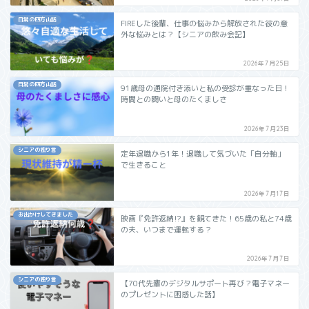
日常の四方山話
FIREした後輩、仕事の悩みから解放された彼の意
外な悩みとは？【シニアの飲み会記】
2026年7月25日
日常の四方山話
⁠91歳母の通院付き添いと私の受診が重なった日！
時間との闘いと母のたくましさ⁠
2026年7月23日
シニアの独り言
定年退職から1年！退職して気づいた「自分軸」
で生きること
2026年7月17日
お出かけしてきました
映画『免許返納⁉︎』を観てきた！65歳の私と74歳
の夫、いつまで運転する？
2026年7月7日
シニアの独り言
【70代先輩のデジタルサポート再び？電子マネー
のプレゼントに困惑した話】