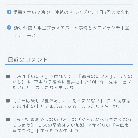
猛暑のせい？冷や汗連続のドライブと、1日3回の物忘れ
働く82歳！年金プラスのパート事情とシニアランチ｜金
山デニーズ
最近のコメント
【私は『いい人』ではなくて、『都合のいい人』だったの
かも】
に
フキハラ後輩に翻弄された10日間・先輩に言い
たいこと｜まったり人生
より
【今日は楽しい夏休み、、、だったかな？】
に
大切な思
い出は心の中とアルバムにある｜まったり人生
より
【G・W 義務ではないけど、なぜかどこかへ行きたくなっ
てしまう】
に
人の記憶はいい加減・4年ぶりの『津島市
藤まつり』｜まったり人生
より