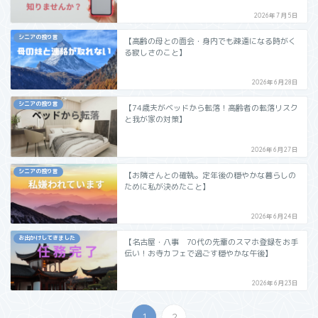
2026年7月5日
シニアの独り言
【高齢の母との面会・身内でも疎遠になる時がく
る寂しさのこと】
2026年6月28日
シニアの独り言
【74歳夫がベッドから転落！高齢者の転落リスク
と我が家の対策】
2026年6月27日
シニアの独り言
【お隣さんとの確執。定年後の穏やかな暮らしの
ために私が決めたこと】
2026年6月24日
お出かけしてきました
【名古屋・八事 70代の先輩のスマホ登録をお手
伝い！お寺カフェで過ごす穏やかな午後】
2026年6月23日
1
2