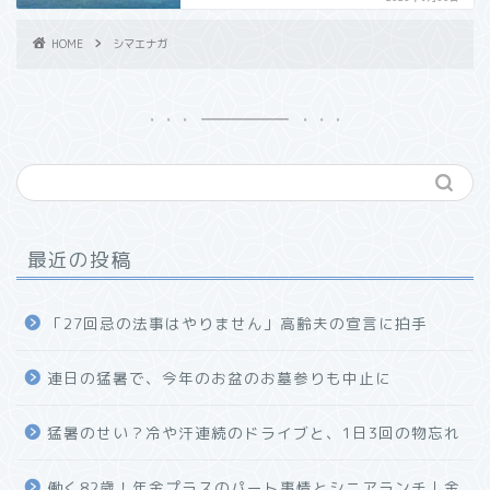
HOME
シマエナガ
最近の投稿
「27回忌の法事はやりません」高齢夫の宣言に拍手
連日の猛暑で、今年のお盆のお墓参りも中止に
猛暑のせい？冷や汗連続のドライブと、1日3回の物忘れ
働く82歳！年金プラスのパート事情とシニアランチ｜金