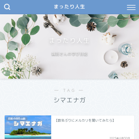
まったり人生
まったり人生
嘱託さんの学び日記
― TAG ―
シマエナガ
日常の四方山話
【数年ぶりにメルカリを開いてみたら】
2025年6月30日