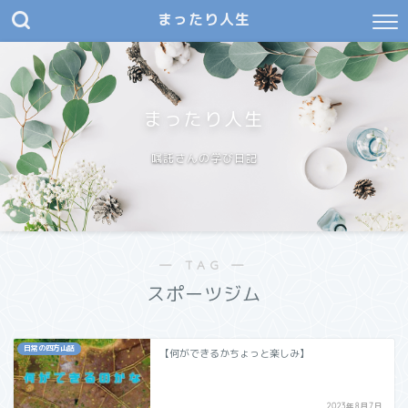
まったり人生
まったり人生
嘱託さんの学び日記
― TAG ―
スポーツジム
日常の四方山話
【何ができるかちょっと楽しみ】
2023年8月7日