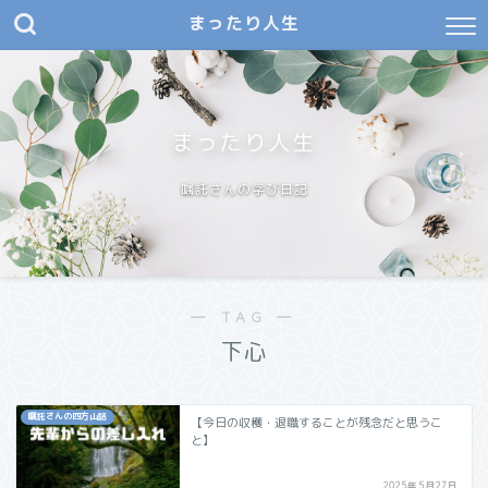
まったり人生
まったり人生
嘱託さんの学び日記
― TAG ―
下心
嘱託さんの四方山話
【今日の収穫・退職することが残念だと思うこ
と】
2025年5月27日