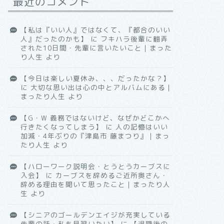
最近のコメント
【私は『いい人』ではなくて、『都合のいい
人』だったのかも】
に
フキハラ後輩に翻弄
された10日間・先輩に言いたいこと｜まった
り人生
より
【今日は楽しい夏休み、、、だったかな？】
に
大切な思い出は心の中とアルバムにある｜
まったり人生
より
【G・W 義務ではないけど、なぜかどこかへ
行きたくなってしまう】
に
人の記憶はいい
加減・4年ぶりの『津島市 藤まつり』｜まっ
たり人生
より
【ハローワーク説明会・とうとうカーブスに
入会】
に
カーブスを辞めるご近所奥さん・
辞める理由を聞いて思ったこと｜まったり人
生
より
【シニアのゴールデンエイジが充実している
先輩の話・私も見習いたい】
に
【退職後の