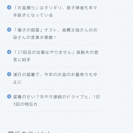
「お盆飾り」はギリギリ、息子帰省も年々
手抜きになっている
「徹子の部屋」ゲスト、高橋文哉さんのお
母さんの言葉が素敵！
「27回忌の法事はやりません」高齢夫の宣
言に拍手
連日の猛暑で、今年のお盆のお墓参りも中
止に
猛暑のせい？冷や汗連続のドライブと、1日
3回の物忘れ