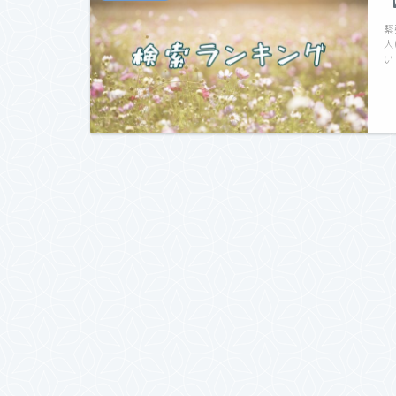
緊
人
い