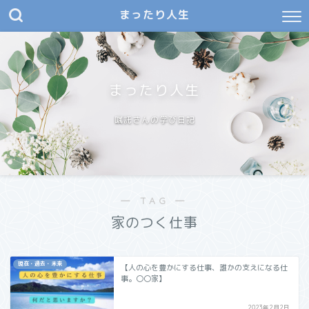
まったり人生
まったり人生
嘱託さんの学び日記
― TAG ―
家のつく仕事
現在・過去・未来
【人の心を豊かにする仕事、誰かの支えになる仕
事。〇〇家】
2023年2月2日