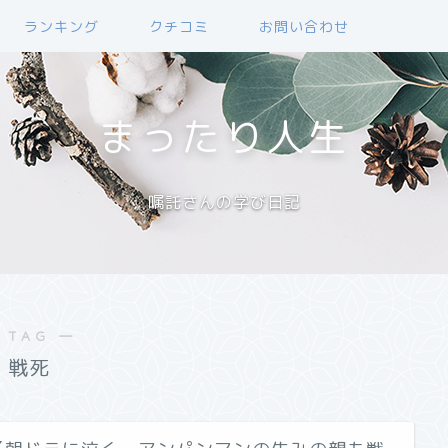
ランキング
クチコミ
お問い合わせ
まったり人生
嘱託さんの学び日記
 TAG ―
戦死