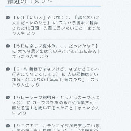
最近のコメント
【私は『いい人』ではなくて、『都合のいい
人』だったのかも】
に
フキハラ後輩に翻弄
された10日間・先輩に言いたいこと｜まった
り人生
より
【今日は楽しい夏休み、、、だったかな？】
に
大切な思い出は心の中とアルバムにある｜
まったり人生
より
【G・W 義務ではないけど、なぜかどこかへ
行きたくなってしまう】
に
人の記憶はいい
加減・4年ぶりの『津島市 藤まつり』｜まっ
たり人生
より
【ハローワーク説明会・とうとうカーブスに
入会】
に
カーブスを辞めるご近所奥さん・
辞める理由を聞いて思ったこと｜まったり人
生
より
【シニアのゴールデンエイジが充実している
先輩の話・私も見習いたい】
に
【退職後の