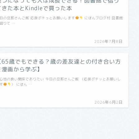
幾つになっても人は成長できる！図書館で借り
てきた本とKindleで買った本
日の旦那さんご飯 応援ポチっとお願いします
にほんブログ村 図書館
借りて …
2026年7月8日
【65歳でもできる？歳の差友達との付き合い方
を漫画から学ぶ】
心地の良い関係でありたい 今日の旦那さんご飯 （応援ポチッとお願いし
す
） にほん …
2026年6月2日