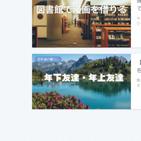
今
で
定年後の暮らし
居
ま