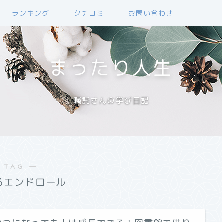
ランキング
クチコミ
お問い合わせ
まったり人生
嘱託さんの学び日記
 TAG ―
るエンドロール