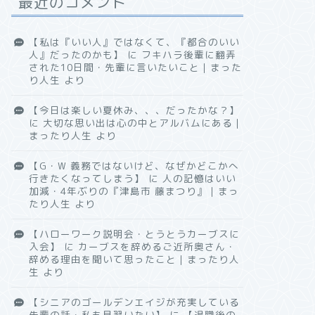
最近のコメント
【私は『いい人』ではなくて、『都合のいい
人』だったのかも】
に
フキハラ後輩に翻弄
された10日間・先輩に言いたいこと｜まった
り人生
より
【今日は楽しい夏休み、、、だったかな？】
に
大切な思い出は心の中とアルバムにある｜
まったり人生
より
【G・W 義務ではないけど、なぜかどこかへ
行きたくなってしまう】
に
人の記憶はいい
加減・4年ぶりの『津島市 藤まつり』｜まっ
たり人生
より
【ハローワーク説明会・とうとうカーブスに
入会】
に
カーブスを辞めるご近所奥さん・
辞める理由を聞いて思ったこと｜まったり人
生
より
【シニアのゴールデンエイジが充実している
先輩の話・私も見習いたい】
に
【退職後の