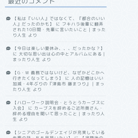
最近のコメント
【私は『いい人』ではなくて、『都合のいい
人』だったのかも】
に
フキハラ後輩に翻弄
された10日間・先輩に言いたいこと｜まった
り人生
より
【今日は楽しい夏休み、、、だったかな？】
に
大切な思い出は心の中とアルバムにある｜
まったり人生
より
【G・W 義務ではないけど、なぜかどこかへ
行きたくなってしまう】
に
人の記憶はいい
加減・4年ぶりの『津島市 藤まつり』｜まっ
たり人生
より
【ハローワーク説明会・とうとうカーブスに
入会】
に
カーブスを辞めるご近所奥さん・
辞める理由を聞いて思ったこと｜まったり人
生
より
【シニアのゴールデンエイジが充実している
先輩の話・私も見習いたい】
に
【退職後の