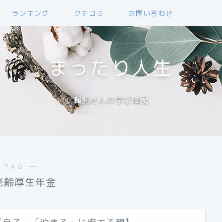
ランキング
クチコミ
お問い合わせ
まったり人生
嘱託さんの学び日記
 TAG ―
老齢厚生年金