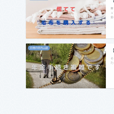
寒
ュ
金
日常の四方山話
そ
た