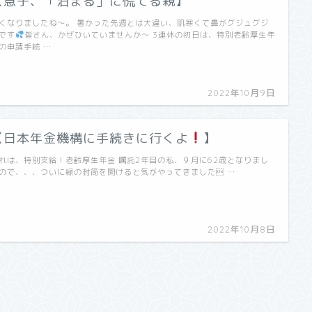
【息子、「泊まる」に慌てる親】
くなりましたね〜。 暑かった先週とは大違い、肌寒くて鼻がグジュグジ
です
皆さん、かぜひいていませんか〜 3連休の初日は、特別老齢厚生年
の申請手続 …
2022年10月9日
【日本年金機構に手続きに行くよ
】
れは、特別支給！老齢厚生年金 嘱託2年目の私、９月に62歳となりまし
ので、、、ついに緑の封筒を開けると気がやってきました …
2022年10月8日