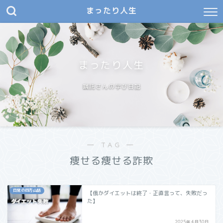
まったり人生
まったり人生
嘱託さんの学び日記
― TAG ―
痩せる痩せる詐欺
日常の四方山話
【俄かダイエットは終了・正直言って、失敗だっ
た】
2025年4月30日