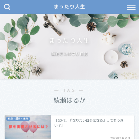
まったり人生
まったり人生
嘱託さんの学び日記
― TAG ―
綾瀬はるか
現在・過去・未来
【60代、『なりたい自分になる』ってもう遅
い？】
2023年6月21日