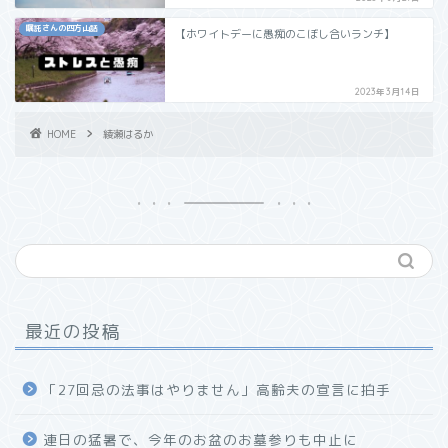
嘱託さんの四方山話
【ホワイトデーに愚痴のこぼし合いランチ】
2023年3月14日
HOME
綾瀬はるか
最近の投稿
「27回忌の法事はやりません」高齢夫の宣言に拍手
連日の猛暑で、今年のお盆のお墓参りも中止に