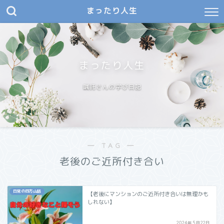
まったり人生
まったり人生
嘱託さんの学び日記
― TAG ―
老後のご近所付き合い
日常の四方山話
【老後にマンションのご近所付き合いは無理かも
しれない】
2024年5月22日