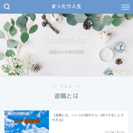
まったり人生
まったり人生
嘱託さんの学び日記
― TAG ―
退職とは
嘱託さんの四方山話
【退職とは、バトルの渦中から一抜けすることで
もある】
2025年7月12日