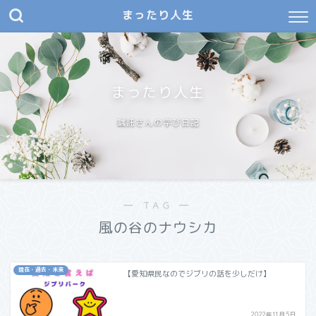
まったり人生
まったり人生
嘱託さんの学び日記
― TAG ―
風の谷のナウシカ
現在・過去・未来
【愛知県民なのでジブリの話を少しだけ】
2022年11月5日