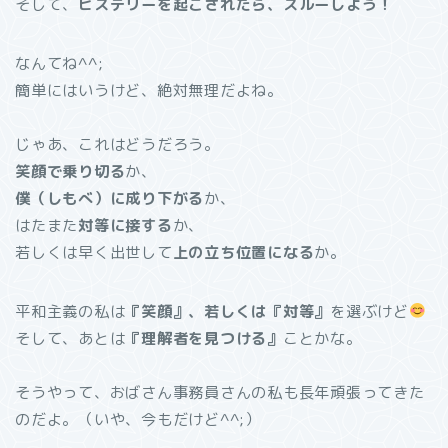
そして、
ヒステリーを起こされたら、スルーしよう！
なんてね^^;
簡単にはいうけど、絶対無理だよね。
じゃあ、これはどうだろう。
笑顔で乗り切る
か、
僕（しもべ）に成り下がる
か、
はたまた
対等に接する
か、
若しくは早く出世して
上の立ち位置になる
か。
平和主義の私は
『笑顔』、若しくは『対等』
を選ぶけど
そして、あとは
『理解者を見つける』
ことかな。
そうやって、おばさん事務員さんの私も長年頑張ってきた
のだよ。（いや、今もだけど^^;）