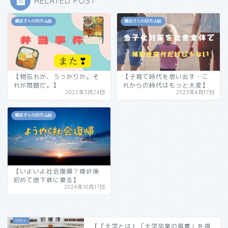
RELATED POST
嘱託さんの四方山話
嘱託さんの四方山話
【物忘れか、うっかりか。そ
【子育て時代を思い出す・こ
れが問題だ。】
れからの時代はもっと大変】
2022年5月24日
2023年4月17日
嘱託さんの四方山話
【いよいよ社会復帰？骨折後
初めて地下鉄に乗る】
2024年10月17日
【『大学とは』「大学卒業の肩書」を得