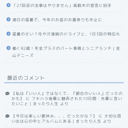
「27回忌の法事はやりません」高齢夫の宣言に拍手
連日の猛暑で、今年のお盆のお墓参りも中止に
猛暑のせい？冷や汗連続のドライブと、1日3回の物忘れ
働く82歳！年金プラスのパート事情とシニアランチ｜金
山デニーズ
最近のコメント
【私は『いい人』ではなくて、『都合のいい人』だったの
かも】
に
フキハラ後輩に翻弄された10日間・先輩に言い
たいこと｜まったり人生
より
【今日は楽しい夏休み、、、だったかな？】
に
大切な思
い出は心の中とアルバムにある｜まったり人生
より