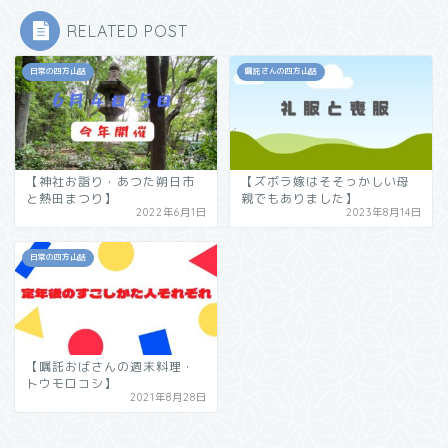
RELATED POST
日常の四方山話
嘱託さんの四方山話
【神社お詣り・あつた朔日市
【ズボラ嫁はそそっかしい母
と熱田まつり】
親でもありました】
2022年6月1日
2023年8月14日
日常の四方山話
【嘱託おばさんの週末料理・
トウモロコシ】
2021年8月28日