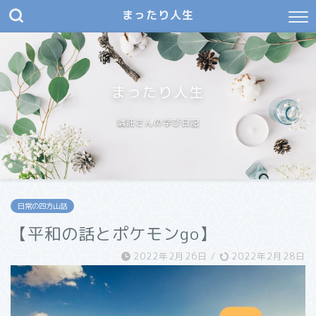
まったり人生
まったり人生
嘱託さんの学び日記
日常の四方山話
【平和の話とポケモンgo】
2022年2月26日
/
2022年2月28日