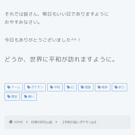
それでは皆さん、明日もいい日でありますように
おやすみなさい。
今日もありがとうございました^^！
どうか、世界に平和が訪れますように。
ゲーム
ポケモン
平和
幻
感謝
戦争
祈り
課金
願い
HOME
日常の四方山話
【平和の話とポケモンgo】