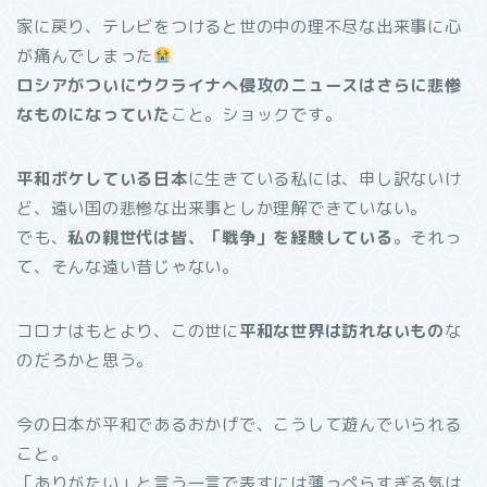
家に戻り、テレビをつけると世の中の理不尽な出来事に心
が痛んでしまった
ロシアがついにウクライナへ侵攻のニュースはさらに悲惨
なものになっていた
こと。ショックです。
平和ボケしている日本
に生きている私には、申し訳ないけ
ど、遠い国の悲惨な出来事としか理解できていない。
でも、
私の親世代は皆、「戦争」を経験している
。それっ
て、そんな遠い昔じゃない。
コロナはもとより、この世に
平和な世界は訪れないもの
な
のだろかと思う。
今の日本が平和であるおかげで、こうして遊んでいられる
こと。
「ありがたい」と言う一言で表すには薄っぺらすぎる気は