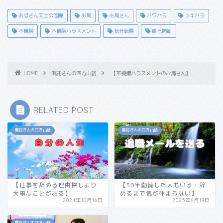
おばさん同士の喧嘩
お局
お局さん
パワハラ
フキハラ
不機嫌
不機嫌ハラスメント
気分転換
自己防衛
HOME
嘱託さんの四方山話
【不機嫌ハラスメントのお局さん】
RELATED POST
嘱託さんの四方山話
嘱託さんの四方山話
【仕事を辞める理由探しより
【50年勤続した人もいる・辞
大事なことがある】
めるまで気が休まらない】
2024年10月16日
2025年6月19日
嘱託さんの四方山話