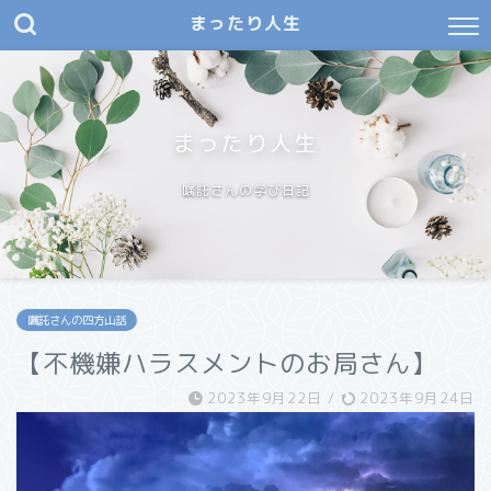
まったり人生
まったり人生
嘱託さんの学び日記
嘱託さんの四方山話
【不機嫌ハラスメントのお局さん】
2023年9月22日
/
2023年9月24日