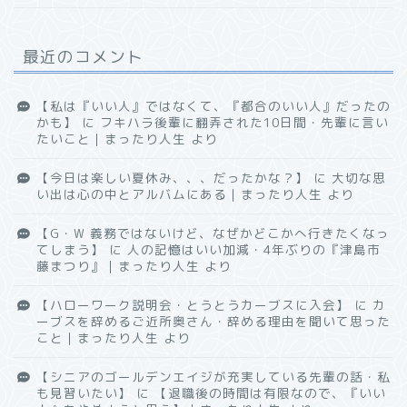
最近のコメント
【私は『いい人』ではなくて、『都合のいい人』だったの
かも】
に
フキハラ後輩に翻弄された10日間・先輩に言い
たいこと｜まったり人生
より
【今日は楽しい夏休み、、、だったかな？】
に
大切な思
い出は心の中とアルバムにある｜まったり人生
より
【G・W 義務ではないけど、なぜかどこかへ行きたくなっ
てしまう】
に
人の記憶はいい加減・4年ぶりの『津島市
藤まつり』｜まったり人生
より
【ハローワーク説明会・とうとうカーブスに入会】
に
カ
ーブスを辞めるご近所奥さん・辞める理由を聞いて思った
こと｜まったり人生
より
【シニアのゴールデンエイジが充実している先輩の話・私
も見習いたい】
に
【退職後の時間は有限なので、『いい