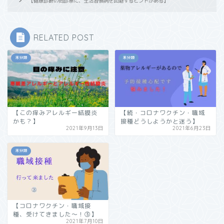
【健康診断の問診票に、生活習慣病を回避するヒントがある】
RELATED POST
未分類
未分類
【この痒みアレルギー結膜炎
【続・コロナワクチン・職域
かも？】
接種どうしようかと迷う】
2021年9月13日
2021年6月23日
未分類
【コロナワクチン・職域接
種、受けてきました〜！③】
2021年7月10日