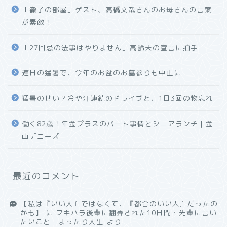
「徹子の部屋」ゲスト、高橋文哉さんのお母さんの言葉
が素敵！
「27回忌の法事はやりません」高齢夫の宣言に拍手
連日の猛暑で、今年のお盆のお墓参りも中止に
猛暑のせい？冷や汗連続のドライブと、1日3回の物忘れ
働く82歳！年金プラスのパート事情とシニアランチ｜金
山デニーズ
最近のコメント
【私は『いい人』ではなくて、『都合のいい人』だったの
かも】
に
フキハラ後輩に翻弄された10日間・先輩に言い
たいこと｜まったり人生
より