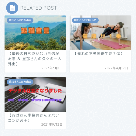
RELATED POST
嘱託さんの四方山話
嘱託さんの四方山話
【最後の日も泣かない自信が
【憧れの不労所得生活？②】
ある ＆ 旦那さんの久々の一人
外出】
2025年5月1日
2022年4月17日
嘱託さんの四方山話
【おばさん事務員さんはパソ
コンが苦手】
2021年9月2日