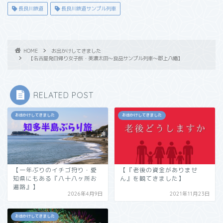
長良川鉄道
長良川鉄道サンプル列車
HOME
お出かけしてきました
【名古屋発日帰り女子旅・美濃太田〜食品サンプル列車〜郡上八幡】
RELATED POST
お出かけしてきました
お出かけしてきました
【一年ぶりのイチゴ狩り・愛
【『老後の資金がありませ
知県にもある『八十八ヶ所お
ん』を観てきました】
遍路』】
2026年4月9日
2021年11月23日
お出かけしてきました