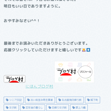
明日もいい日でありますように。
おやすみなさい^^！
最後までお読みいただきありがとうございます。
応援クリックしていただけますと嬉しいです
にほんブログ村
シニア日記
古い街並み再生事業
名古屋発日帰り旅
城下町
女子旅
定年後の暮らし
日帰り女子旅
郡上八幡