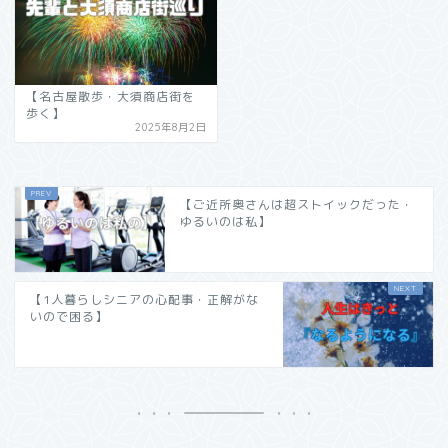
【名古屋散歩・大須商店街を
歩く】
2025年8月2日
【ご近所奥さんは超ストイックだった・
ゆるいのは私】
【1人暮らしシニアの心配事・正解がな
いので困る】