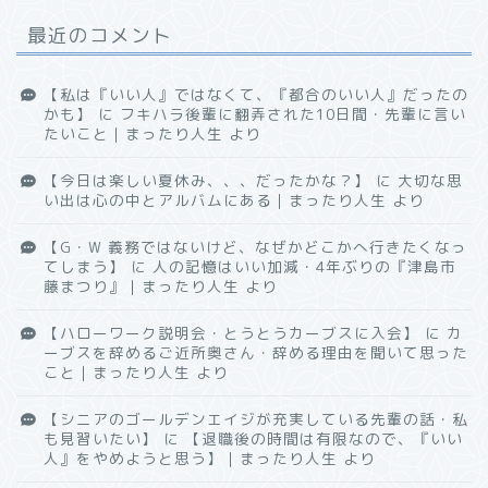
最近のコメント
【私は『いい人』ではなくて、『都合のいい人』だったの
かも】
に
フキハラ後輩に翻弄された10日間・先輩に言い
たいこと｜まったり人生
より
【今日は楽しい夏休み、、、だったかな？】
に
大切な思
い出は心の中とアルバムにある｜まったり人生
より
【G・W 義務ではないけど、なぜかどこかへ行きたくなっ
てしまう】
に
人の記憶はいい加減・4年ぶりの『津島市
藤まつり』｜まったり人生
より
【ハローワーク説明会・とうとうカーブスに入会】
に
カ
ーブスを辞めるご近所奥さん・辞める理由を聞いて思った
こと｜まったり人生
より
【シニアのゴールデンエイジが充実している先輩の話・私
も見習いたい】
に
【退職後の時間は有限なので、『いい
人』をやめようと思う】｜まったり人生
より