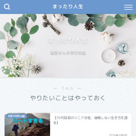
まったり人生
まったり人生
嘱託さんの学び日記
― TAG ―
やりたいことはやっておく
日常の四方山話
【70代目前のシニア女性、後悔しない生き方を語
る】
2024年6月8日