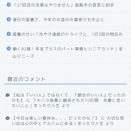
「27回忌の法事はやりません」高齢夫の宣言に拍手
連日の猛暑で、今年のお盆のお墓参りも中止に
猛暑のせい？冷や汗連続のドライブと、1日3回の物忘れ
働く82歳！年金プラスのパート事情とシニアランチ｜金
山デニーズ
最近のコメント
【私は『いい人』ではなくて、『都合のいい人』だったの
かも】
に
フキハラ後輩に翻弄された10日間・先輩に言い
たいこと｜まったり人生
より
【今日は楽しい夏休み、、、だったかな？】
に
大切な思
い出は心の中とアルバムにある｜まったり人生
より