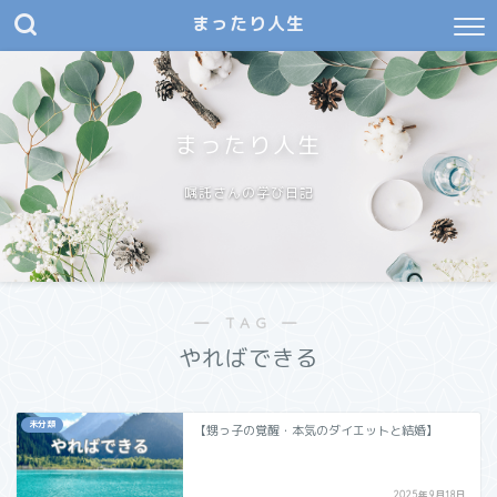
まったり人生
まったり人生
嘱託さんの学び日記
― TAG ―
やればできる
未分類
【甥っ子の覚醒・本気のダイエットと結婚】
2025年9月18日