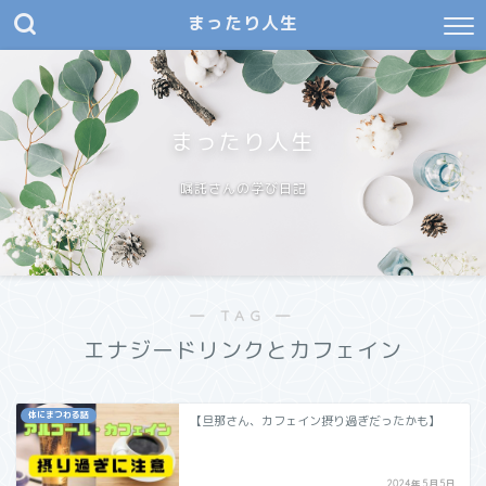
まったり人生
まったり人生
嘱託さんの学び日記
― TAG ―
エナジードリンクとカフェイン
体にまつわる話
【旦那さん、カフェイン摂り過ぎだったかも】
2024年5月5日