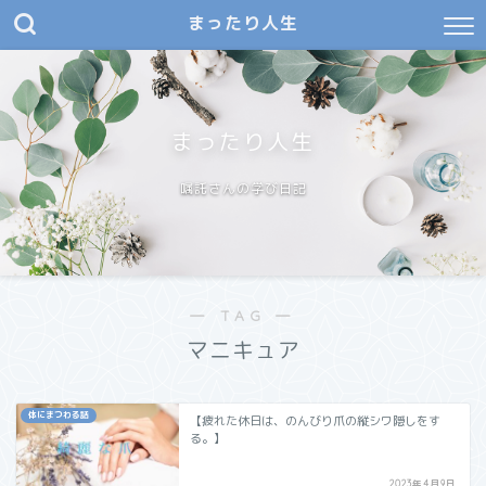
まったり人生
まったり人生
嘱託さんの学び日記
― TAG ―
マニキュア
体にまつわる話
【疲れた休日は、のんびり爪の縦シワ隠しをす
る。】
2023年4月9日