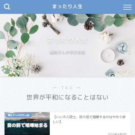
まったり人生
まったり人生
嘱託さんの学び日記
― TAG ―
世界が平和になることはない
嘱託さんの四方山話
【いい大人同士、目の前で喧嘩するのはやめて欲
しい】
2025年4月8日