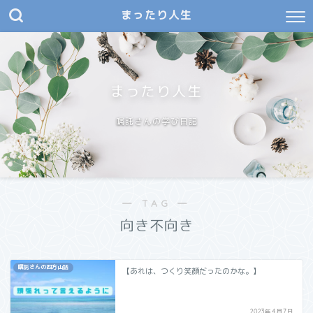
まったり人生
まったり人生
嘱託さんの学び日記
― TAG ―
向き不向き
嘱託さんの四方山話
【あれは、つくり笑顔だったのかな。】
2023年4月7日