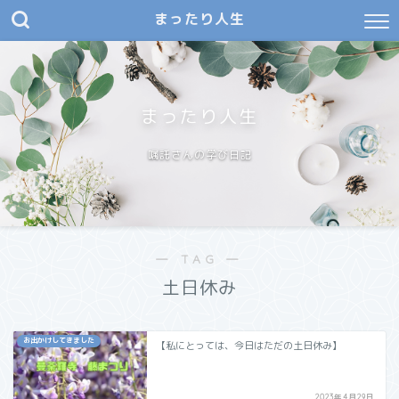
まったり人生
まったり人生
嘱託さんの学び日記
― TAG ―
土日休み
お出かけしてきました
【私にとっては、今日はただの土日休み】
2023年4月29日