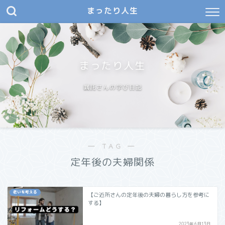
まったり人生
まったり人生
嘱託さんの学び日記
― TAG ―
定年後の夫婦関係
老いを考える
【ご近所さんの定年後の夫婦の暮らし方を参考に
する】
2023年6月13日