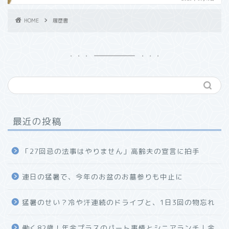
HOME
履歴書
最近の投稿
「27回忌の法事はやりません」高齢夫の宣言に拍手
連日の猛暑で、今年のお盆のお墓参りも中止に
猛暑のせい？冷や汗連続のドライブと、1日3回の物忘れ
働く82歳！年金プラスのパート事情とシニアランチ｜金