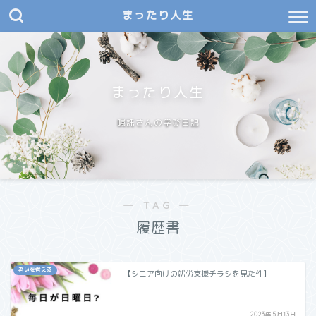
まったり人生
まったり人生
嘱託さんの学び日記
― TAG ―
履歴書
老いを考える
【シニア向けの就労支援チラシを見た件】
2023年5月13日