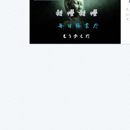
も
に
す