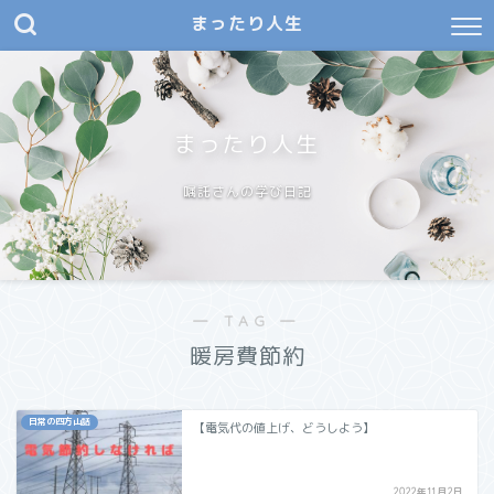
まったり人生
まったり人生
嘱託さんの学び日記
― TAG ―
暖房費節約
日常の四方山話
【電気代の値上げ、どうしよう】
2022年11月2日