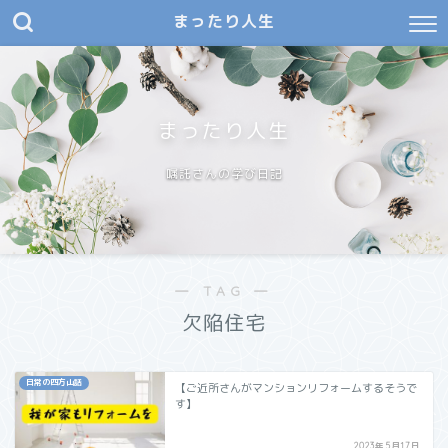
まったり人生
まったり人生
嘱託さんの学び日記
― TAG ―
欠陥住宅
日常の四方山話
【ご近所さんがマンションリフォームするそうで
す】
2023年5月17日