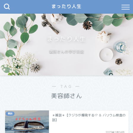
まったり人生
まったり人生
嘱託さんの学び日記
― TAG ―
美容師さん
雑談
＊雑談＊【クジラが爆発する⁉︎ ＆ バリウム検査の
話】
2023年1月14日