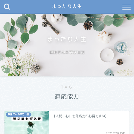
まったり人生
まったり人生
嘱託さんの学び日記
― TAG ―
適応能力
嘱託さんの四方山話
【人間、心にも免疫力が必要ですね】
2023年2月15日