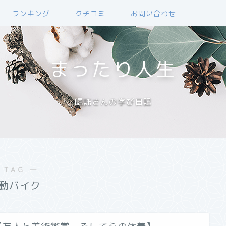
ランキング
クチコミ
お問い合わせ
まったり人生
嘱託さんの学び日記
 TAG ―
動バイク