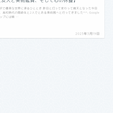
【友人と美術鑑賞、そして心の休養】
沢で優美な世界に浸るひととき 昨日と打って変わって晴天となった今日
、高校時代の同級生と2人でとある美術館へと行ってきました^^; Google
ップには頼 …
2023年3月19日