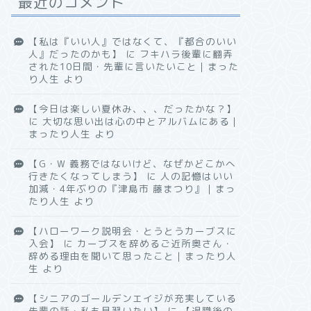
最近のコメント
【私は『いい人』ではなくて、『都合のいい
人』だったのかも】
に
フキハラ後輩に翻弄
された10日間・先輩に言いたいこと｜まった
り人生
より
【今日は楽しい夏休み、、、だったかな？】
に
大切な思い出は心の中とアルバムにある｜
まったり人生
より
【G・W 義務ではないけど、なぜかどこかへ
行きたくなってしまう】
に
人の記憶はいい
加減・4年ぶりの『津島市 藤まつり』｜まっ
たり人生
より
【ハローワーク説明会・とうとうカーブスに
入会】
に
カーブスを辞めるご近所奥さん・
辞める理由を聞いて思ったこと｜まったり人
生
より
【シニアのゴールデンエイジが充実している
先輩の話・私も見習いたい】
に
【退職後の