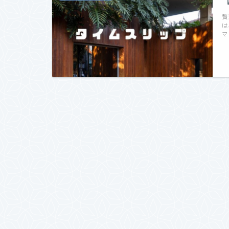
贅
は
マ