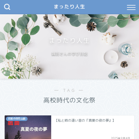
まったり人生
まったり人生
嘱託さんの学び日記
― TAG ―
高校時代の文化祭
日常の四方山話
【私と姉の遠い昔の『真夏の夜の夢』】
2025年9月4日