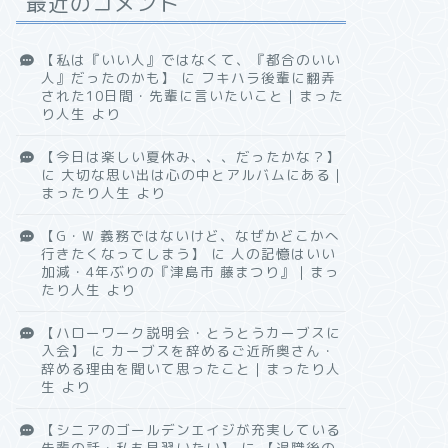
最近のコメント
【私は『いい人』ではなくて、『都合のいい
人』だったのかも】
に
フキハラ後輩に翻弄
された10日間・先輩に言いたいこと｜まった
り人生
より
【今日は楽しい夏休み、、、だったかな？】
に
大切な思い出は心の中とアルバムにある｜
まったり人生
より
【G・W 義務ではないけど、なぜかどこかへ
行きたくなってしまう】
に
人の記憶はいい
加減・4年ぶりの『津島市 藤まつり』｜まっ
たり人生
より
【ハローワーク説明会・とうとうカーブスに
入会】
に
カーブスを辞めるご近所奥さん・
辞める理由を聞いて思ったこと｜まったり人
生
より
【シニアのゴールデンエイジが充実している
先輩の話・私も見習いたい】
に
【退職後の