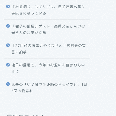
「お盆飾り」はギリギリ、息子帰省も年々
手抜きになっている
「徹子の部屋」ゲスト、高橋文哉さんのお
母さんの言葉が素敵！
「27回忌の法事はやりません」高齢夫の宣
言に拍手
連日の猛暑で、今年のお盆のお墓参りも中
止に
猛暑のせい？冷や汗連続のドライブと、1日
3回の物忘れ